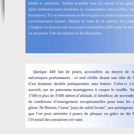
hôtels et pensions, Verbier possède tous les atouts d’un gran
alpin (infrastructures modernes et constamment renouvelées, c
boutiques). Il a su néanmoins se développer en parfaite harmonie
environnement naturel. Depuis le cœur de la station, les cons
s’étagent en douceur sur les pentes ensoleillées (260 jours de sole
en moyenne !) de Savoleyres et des Ruinettes.
Quelque 440 km de pistes, accessibles au moyen de re
mécaniques performantes : ce seul chiffre donne une idée de 
d’un domaine skiable pratiquement sans limites. Celui-ci s’o
surcroît, sur un panorama montagneux à couper le souffle. Si
1'500 et plus de 3'300 mètres d’altitude, il bénéficie, de novembre
de conditions d’enneigement exceptionnelles pour tous les s
glisse. De Bruson, l’autre "pays du soleil levant", aux prestigieu
que l’on peut atteindre à peaux de phoque ou grâce au ski hé
l’éventail des sensations est vaste.