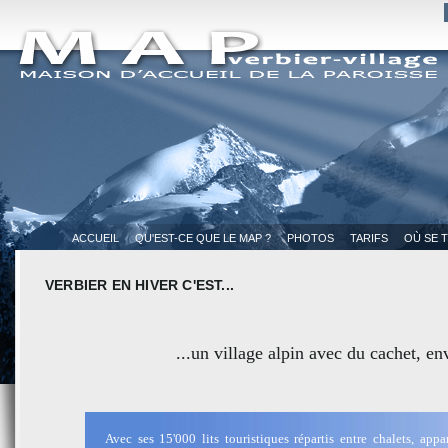
ACCUEIL
QU'EST-CE QUE LE MAP ?
PHOTOS
TARIFS
OÙ SE 
VERBIER EN HIVER C'EST...
...un village alpin avec du cachet, 
Avec ses 15'000 lits touristiques répartis entre chalets, appa