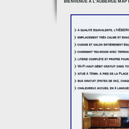
BIENVENUE À L'AUBERGE MAP E
NOUVEAU : LOCATION GR
05/01/2022
CHEZ NOUS, FLEXIBILITÉ, CONVIVIALIT
FAMILIALE,
Lire la suite...
PRIX "TRAVELLERS' CHO
05/01/2022
Nous sommes très fiers et reconnaissants d'avo
Lire la suite...
COURT-MÉTRAGE TOURNÉ
05/01/2022
(N°5-03.02.2011), "FEMINA MAGAZINE"
COURT-MÉTRAGE CSI VERBIER RÉALISÉ P
Lire la suite...