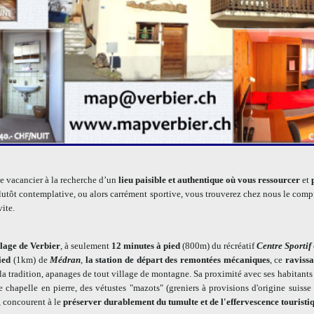
e vacancier à la recherche d’un
lieu paisible et authentique où vous ressourcer
et
lutôt contemplative, ou alors carrément sportive, vous trouverez chez nous le com
vite.
llage de Verbier
, à seulement
12 minutes à pied
(800m)
du récréatif
Centre Sportif
pied
(1km) de
Médran
,
la station de départ des remontées mécaniques
, ce
ravissa
t la tradition, apanages de tout village de montagne. Sa proximité avec ses habita
 chapelle en pierre, des vétustes "mazots" (greniers à provisions d'origine suisse c
e, concourent à le
préserver durablement du tumulte et de l'effervescence touristi