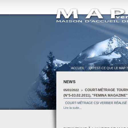
PRIX "TRAVELLERS' CHO
05/01/2022
Nous sommes très fiers et reconnaissants d'avo
Lire la suite...
COURT-MÉTRAGE TOURNÉ
05/01/2022
ACCUEIL
QU'EST-CE QUE LE MAP ?
(N°5-03.02.2011), "FEMINA MAGAZINE"
COURT-MÉTRAGE CSI VERBIER RÉALISÉ P
NEWS
Lire la suite...
QUELQUES COMMENTAIRE
05/01/2022
"Accueil très sympathique. Propreté irréproc
Lire la suite...