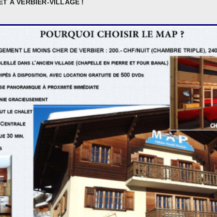
T À VERBIER-VILLAGE !
ATUITE DE DVDs !
É ET BIEN-ÊTRE NE SONT PAS DE VAINS MOTS... ! AINSI, FIDÈLES À NOTRE TR
ICE 2014" DÉCERNÉ PAR TRIPADVISOR
ir obtenu le prix "Travellers' Choice 2014" décerné par Tripadvisor, la plateforme Internet
 EN PARTIE AU MAP, ARTICLES DE PRESSE ET REPORTAGE-RADIO À PR
 (N°51-16.12.2012), "7 SKY MAGAZINE" ET "RHÔNE-FM" (14.01.2012)
AR LETICIA, LUCAS ET SAMUEL ARTICLES DE PRESSE DE L'ÉCHO MAGAZINE, FEMI