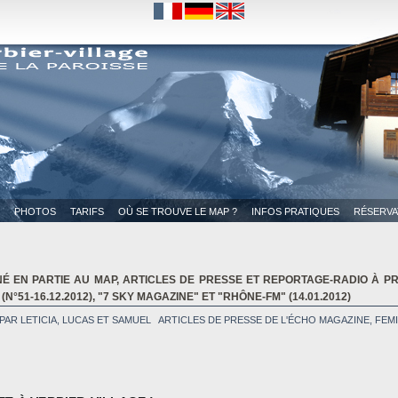
ICE 2014" DÉCERNÉ PAR TRIPADVISOR
ir obtenu le prix "Travellers' Choice 2014" décerné par Tripadvisor, la plateforme Internet
 EN PARTIE AU MAP, ARTICLES DE PRESSE ET REPORTAGE-RADIO À PR
PHOTOS
TARIFS
OÙ SE TROUVE LE MAP ?
INFOS PRATIQUES
RÉSERVA
 (N°51-16.12.2012), "7 SKY MAGAZINE" ET "RHÔNE-FM" (14.01.2012)
AR LETICIA, LUCAS ET SAMUEL ARTICLES DE PRESSE DE L'ÉCHO MAGAZINE, FEMI
S D'HÔTES AYANT SÉJOURNÉ AU MAP...
hable." (Voyageur anonyme) "L'accueil très sympa. Habitat quasi neuf. Spacieux séjour. Sp